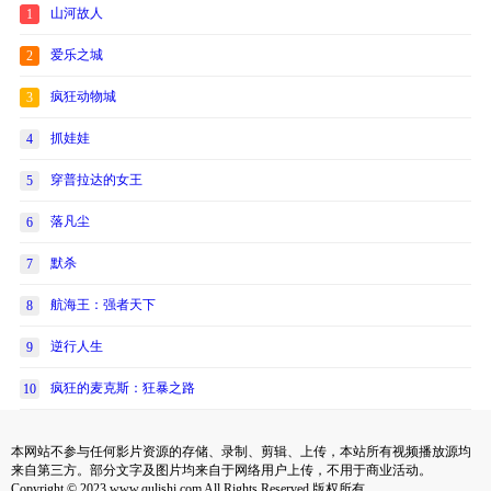
山河故人
1
爱乐之城
2
疯狂动物城
3
抓娃娃
4
穿普拉达的女王
5
落凡尘
6
默杀
7
航海王：强者天下
8
逆行人生
9
疯狂的麦克斯：狂暴之路
10
本网站不参与任何影片资源的存储、录制、剪辑、上传，本站所有视频播放源均
来自第三方。部分文字及图片均来自于网络用户上传，不用于商业活动。
Copyright © 2023 www.qulishi.com All Rights Reserved 版权所有