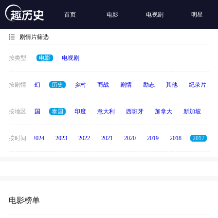
首页
电影
电视剧
明星
剧情片筛选
按类型
电影
电视剧
动作
按剧情
奇幻
历史
乡村
商战
剧情
励志
其他
纪录片
韩国
按地区
德国
泰国
印度
意大利
西班牙
加拿大
新加坡
俄
按时间
2025
2024
2023
2022
2021
2020
2019
2018
2017
电影榜单