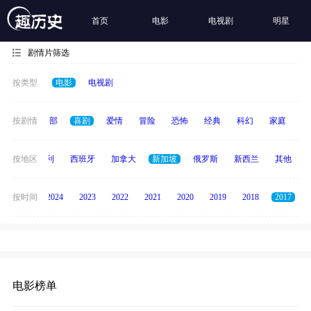
首页
电影
电视剧
明星
剧情片筛选
按类型
电影
电视剧
按剧情
全部
喜剧
爱情
冒险
恐怖
经典
科幻
家庭
悬
印度
按地区
意大利
西班牙
加拿大
新加坡
俄罗斯
新西兰
其他
按时间
2025
2024
2023
2022
2021
2020
2019
2018
2017
电影榜单