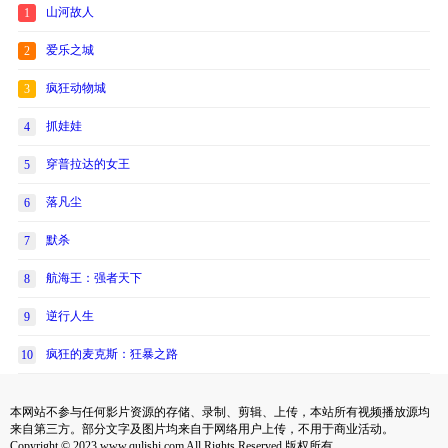
山河故人
1
爱乐之城
2
疯狂动物城
3
抓娃娃
4
穿普拉达的女王
5
落凡尘
6
默杀
7
航海王：强者天下
8
逆行人生
9
疯狂的麦克斯：狂暴之路
10
本网站不参与任何影片资源的存储、录制、剪辑、上传，本站所有视频播放源均
来自第三方。部分文字及图片均来自于网络用户上传，不用于商业活动。
Copyright © 2023 www.qulishi.com All Rights Reserved 版权所有