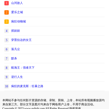
山河故人
1
爱乐之城
2
疯狂动物城
3
抓娃娃
4
穿普拉达的女王
5
落凡尘
6
默杀
7
航海王：强者天下
8
逆行人生
9
疯狂的麦克斯：狂暴之路
10
本网站不参与任何影片资源的存储、录制、剪辑、上传，本站所有视频播放源均
来自第三方。部分文字及图片均来自于网络用户上传，不用于商业活动。
Copyright © 2023 www.qulishi.com All Rights Reserved 版权所有