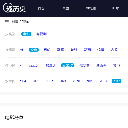
首页
电影
电视剧
明星
剧情片筛选
按类型
电影
电视剧
冒险
按剧情
恐怖
经典
科幻
家庭
悬疑
动画
惊悚
古装
战
印度
按地区
意大利
西班牙
加拿大
新加坡
俄罗斯
新西兰
其他
按时间
2025
2024
2023
2022
2021
2020
2019
2018
2017
电影榜单