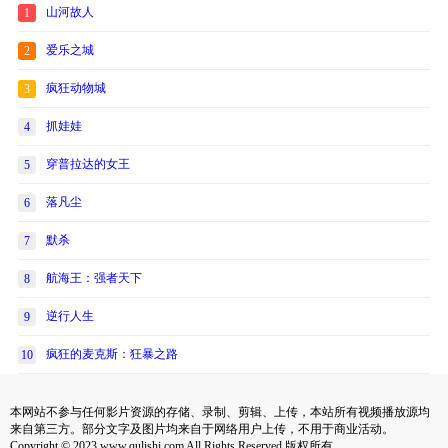
山河故人
1
爱乐之城
2
疯狂动物城
3
抓娃娃
4
穿普拉达的女王
5
落凡尘
6
默杀
7
航海王：强者天下
8
逆行人生
9
疯狂的麦克斯：狂暴之路
10
本网站不参与任何影片资源的存储、录制、剪辑、上传，本站所有视频播放源均
来自第三方。部分文字及图片均来自于网络用户上传，不用于商业活动。
Copyright © 2023 www.qulishi.com All Rights Reserved 版权所有