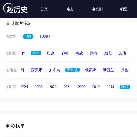
首页
电影
电视剧
明星
剧情片筛选
按类型
电影
电视剧
犯罪
按剧情
动作
奇幻
历史
乡村
商战
剧情
励志
其他
纪
印度
按地区
意大利
西班牙
加拿大
新加坡
俄罗斯
新西兰
其他
按时间
2025
2024
2023
2022
2021
2020
2019
2018
2017
电影榜单