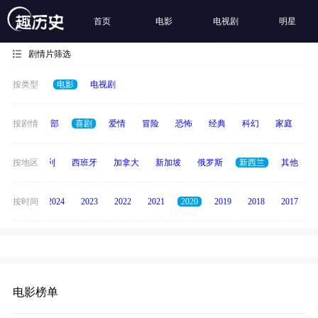
首页
电影
电视剧
明星
剧情片筛选
按类型
电影
电视剧
按剧情
全部
喜剧
爱情
冒险
恐怖
经典
科幻
家庭
悬
印度
按地区
意大利
西班牙
加拿大
新加坡
俄罗斯
新西兰
其他
按时间
2025
2024
2023
2022
2021
2020
2019
2018
2017
电影榜单