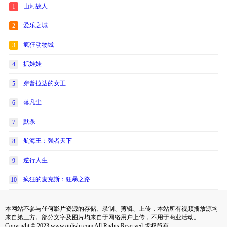
山河故人
1
爱乐之城
2
疯狂动物城
3
抓娃娃
4
穿普拉达的女王
5
落凡尘
6
默杀
7
航海王：强者天下
8
逆行人生
9
疯狂的麦克斯：狂暴之路
10
本网站不参与任何影片资源的存储、录制、剪辑、上传，本站所有视频播放源均
来自第三方。部分文字及图片均来自于网络用户上传，不用于商业活动。
Copyright © 2023 www.qulishi.com All Rights Reserved 版权所有