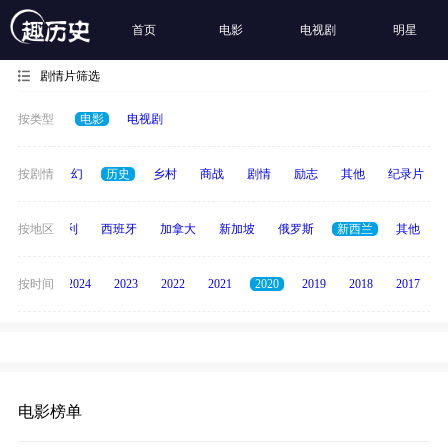
首页
电影
电视剧
明星
剧情片筛选
按类型
电影
电视剧
动作
按剧情
奇幻
历史
乡村
商战
剧情
励志
其他
纪录片
印度
按地区
意大利
西班牙
加拿大
新加坡
俄罗斯
新西兰
其他
按时间
2025
2024
2023
2022
2021
2020
2019
2018
2017
电影榜单