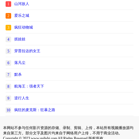
山河故人
1
爱乐之城
2
疯狂动物城
3
抓娃娃
4
穿普拉达的女王
5
落凡尘
6
默杀
7
航海王：强者天下
8
逆行人生
9
疯狂的麦克斯：狂暴之路
10
本网站不参与任何影片资源的存储、录制、剪辑、上传，本站所有视频播放源均
来自第三方。部分文字及图片均来自于网络用户上传，不用于商业活动。
Copyright © 2023 www.qulishi.com All Rights Reserved 版权所有