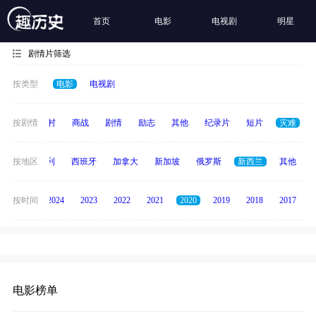
首页
电影
电视剧
明星
剧情片筛选
按类型
电影
电视剧
历史
按剧情
乡村
商战
剧情
励志
其他
纪录片
短片
灾难
印度
按地区
意大利
西班牙
加拿大
新加坡
俄罗斯
新西兰
其他
按时间
2025
2024
2023
2022
2021
2020
2019
2018
2017
电影榜单