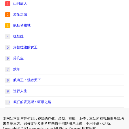
山河故人
1
爱乐之城
2
疯狂动物城
3
抓娃娃
4
穿普拉达的女王
5
落凡尘
6
默杀
7
航海王：强者天下
8
逆行人生
9
疯狂的麦克斯：狂暴之路
10
本网站不参与任何影片资源的存储、录制、剪辑、上传，本站所有视频播放源均
来自第三方。部分文字及图片均来自于网络用户上传，不用于商业活动。
Copyright © 2023 www.qulishi.com All Rights Reserved 版权所有