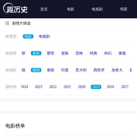
首页
电影
电视剧
明星
剧情片筛选
按类型
电影
电视剧
按剧情
全部
喜剧
爱情
冒险
恐怖
经典
科幻
家庭
悬
日本
按地区
韩国
德国
泰国
印度
意大利
西班牙
加拿大
新加
按时间
2025
2024
2023
2022
2021
2020
2019
2018
2017
电影榜单