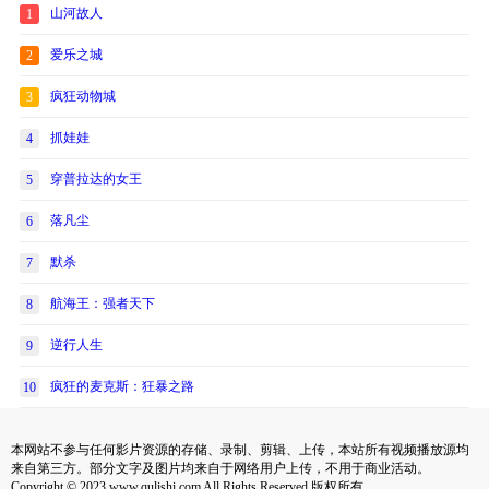
山河故人
1
爱乐之城
2
疯狂动物城
3
抓娃娃
4
穿普拉达的女王
5
落凡尘
6
默杀
7
航海王：强者天下
8
逆行人生
9
疯狂的麦克斯：狂暴之路
10
本网站不参与任何影片资源的存储、录制、剪辑、上传，本站所有视频播放源均
来自第三方。部分文字及图片均来自于网络用户上传，不用于商业活动。
Copyright © 2023 www.qulishi.com All Rights Reserved 版权所有