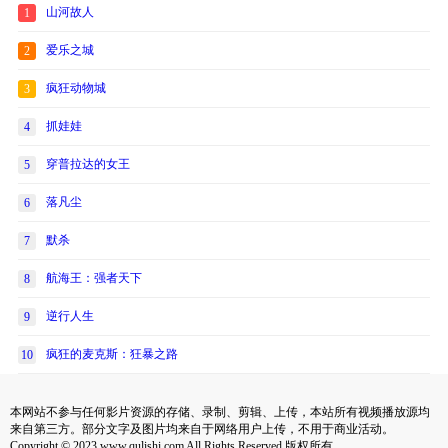
山河故人
1
爱乐之城
2
疯狂动物城
3
抓娃娃
4
穿普拉达的女王
5
落凡尘
6
默杀
7
航海王：强者天下
8
逆行人生
9
疯狂的麦克斯：狂暴之路
10
本网站不参与任何影片资源的存储、录制、剪辑、上传，本站所有视频播放源均
来自第三方。部分文字及图片均来自于网络用户上传，不用于商业活动。
Copyright © 2023 www.qulishi.com All Rights Reserved 版权所有