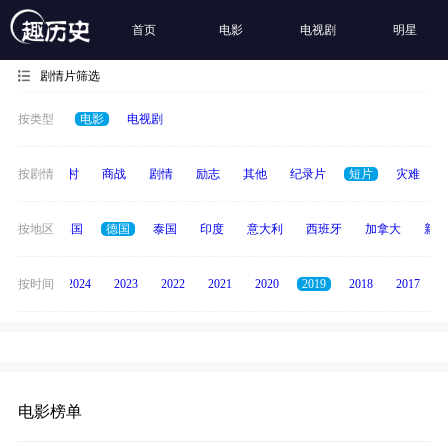
首页
电影
电视剧
明星
剧情片筛选
按类型
电影
电视剧
历史
按剧情
乡村
商战
剧情
励志
其他
纪录片
短片
灾难
日本
按地区
韩国
德国
泰国
印度
意大利
西班牙
加拿大
新加
按时间
2025
2024
2023
2022
2021
2020
2019
2018
2017
电影榜单