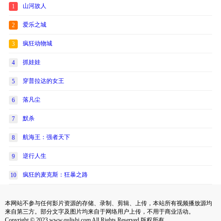
山河故人
1
爱乐之城
2
疯狂动物城
3
抓娃娃
4
穿普拉达的女王
5
落凡尘
6
默杀
7
航海王：强者天下
8
逆行人生
9
疯狂的麦克斯：狂暴之路
10
本网站不参与任何影片资源的存储、录制、剪辑、上传，本站所有视频播放源均
来自第三方。部分文字及图片均来自于网络用户上传，不用于商业活动。
Copyright © 2023 www.qulishi.com All Rights Reserved 版权所有