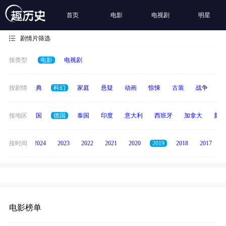
首页
电影
电视剧
明星
剧情片筛选
按类型
电影
电视剧
恐怖
按剧情
经典
科幻
家庭
悬疑
动画
惊悚
古装
战争
青
日本
按地区
韩国
德国
泰国
印度
意大利
西班牙
加拿大
新加
按时间
2025
2024
2023
2022
2021
2020
2019
2018
2017
电影榜单