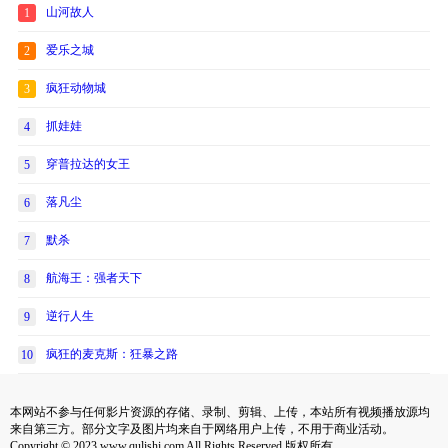
山河故人
1
爱乐之城
2
疯狂动物城
3
抓娃娃
4
穿普拉达的女王
5
落凡尘
6
默杀
7
航海王：强者天下
8
逆行人生
9
疯狂的麦克斯：狂暴之路
10
本网站不参与任何影片资源的存储、录制、剪辑、上传，本站所有视频播放源均
来自第三方。部分文字及图片均来自于网络用户上传，不用于商业活动。
Copyright © 2023 www.qulishi.com All Rights Reserved 版权所有