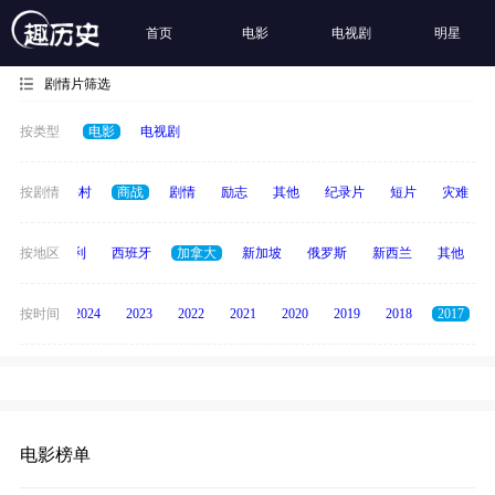
首页
电影
电视剧
明星
剧情片筛选
按类型
电影
电视剧
历史
按剧情
乡村
商战
剧情
励志
其他
纪录片
短片
灾难
印度
按地区
意大利
西班牙
加拿大
新加坡
俄罗斯
新西兰
其他
按时间
2025
2024
2023
2022
2021
2020
2019
2018
2017
电影榜单