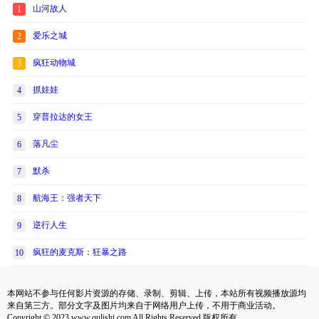
山河故人
1
爱乐之城
2
疯狂动物城
3
抓娃娃
4
穿普拉达的女王
5
落凡尘
6
默杀
7
航海王：强者天下
8
逆行人生
9
疯狂的麦克斯：狂暴之路
10
本网站不参与任何影片资源的存储、录制、剪辑、上传，本站所有视频播放源均
来自第三方。部分文字及图片均来自于网络用户上传，不用于商业活动。
Copyright © 2023 www.qulishi.com All Rights Reserved 版权所有