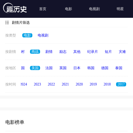
首页
电影
电视剧
明星
剧情片筛选
按类型
电影
电视剧
历史
按剧情
乡村
商战
剧情
励志
其他
纪录片
短片
灾难
全部
按地区
中国
美国
法国
英国
日本
韩国
德国
泰国
印
按时间
2025
2024
2023
2022
2021
2020
2019
2018
2017
电影榜单