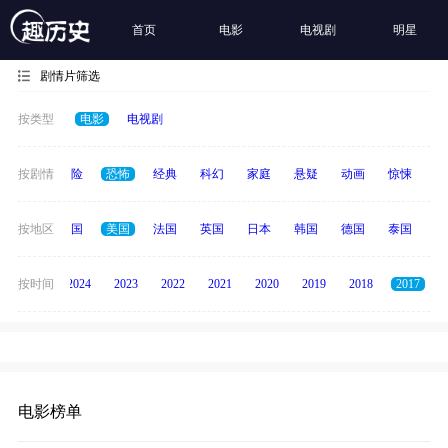
首页
电影
电视剧
明星
剧情片筛选
按类型
电影
电视剧
爱情
按剧情
冒险
恐怖
经典
科幻
家庭
悬疑
动画
惊悚
古
全部
按地区
中国
美国
法国
英国
日本
韩国
德国
泰国
印
按时间
2025
2024
2023
2022
2021
2020
2019
2018
2017
电影榜单