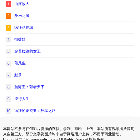
山河故人
1
爱乐之城
2
疯狂动物城
3
抓娃娃
4
穿普拉达的女王
5
落凡尘
6
默杀
7
航海王：强者天下
8
逆行人生
9
疯狂的麦克斯：狂暴之路
10
本网站不参与任何影片资源的存储、录制、剪辑、上传，本站所有视频播放源均
来自第三方。部分文字及图片均来自于网络用户上传，不用于商业活动。
Copyright © 2023 www.qulishi.com All Rights Reserved 版权所有