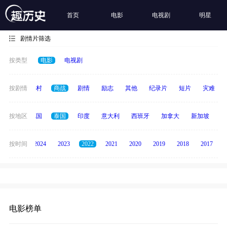
首页
电影
电视剧
明星
剧情片筛选
按类型
电影
电视剧
历史
按剧情
乡村
商战
剧情
励志
其他
纪录片
短片
灾难
韩国
按地区
德国
泰国
印度
意大利
西班牙
加拿大
新加坡
俄
按时间
2025
2024
2023
2022
2021
2020
2019
2018
2017
电影榜单