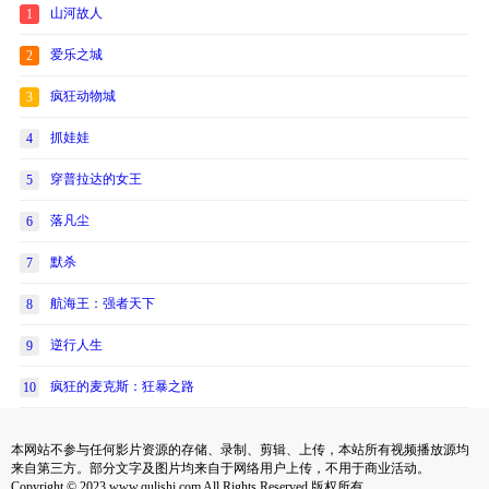
山河故人
1
爱乐之城
2
疯狂动物城
3
抓娃娃
4
穿普拉达的女王
5
落凡尘
6
默杀
7
航海王：强者天下
8
逆行人生
9
疯狂的麦克斯：狂暴之路
10
本网站不参与任何影片资源的存储、录制、剪辑、上传，本站所有视频播放源均
来自第三方。部分文字及图片均来自于网络用户上传，不用于商业活动。
Copyright © 2023 www.qulishi.com All Rights Reserved 版权所有