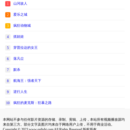
山河故人
1
爱乐之城
2
疯狂动物城
3
抓娃娃
4
穿普拉达的女王
5
落凡尘
6
默杀
7
航海王：强者天下
8
逆行人生
9
疯狂的麦克斯：狂暴之路
10
本网站不参与任何影片资源的存储、录制、剪辑、上传，本站所有视频播放源均
来自第三方。部分文字及图片均来自于网络用户上传，不用于商业活动。
Copyright © 2023 www.qulishi.com All Rights Reserved 版权所有