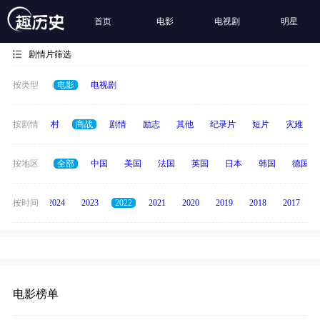
首页
电影
电视剧
明星
剧情片筛选
按类型
电影
电视剧
历史
按剧情
乡村
商战
剧情
励志
其他
纪录片
短片
灾难
按地区
全部
中国
美国
法国
英国
日本
韩国
德国
按时间
2025
2024
2023
2022
2021
2020
2019
2018
2017
电影榜单