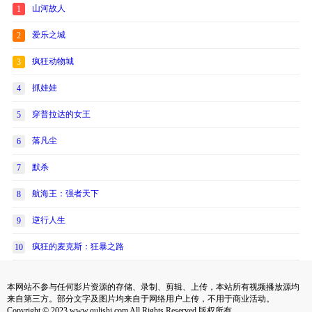
山河故人
1
爱乐之城
2
疯狂动物城
3
抓娃娃
4
穿普拉达的女王
5
落凡尘
6
默杀
7
航海王：强者天下
8
逆行人生
9
疯狂的麦克斯：狂暴之路
10
本网站不参与任何影片资源的存储、录制、剪辑、上传，本站所有视频播放源均
来自第三方。部分文字及图片均来自于网络用户上传，不用于商业活动。
Copyright © 2023 www.qulishi.com All Rights Reserved 版权所有