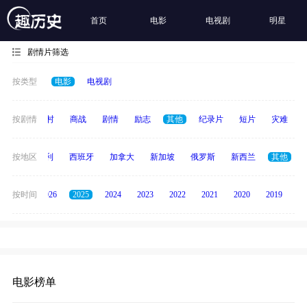
首页
电影
电视剧
明星
剧情片筛选
按类型
电影
电视剧
历史
按剧情
乡村
商战
剧情
励志
其他
纪录片
短片
灾难
印度
按地区
意大利
西班牙
加拿大
新加坡
俄罗斯
新西兰
其他
全部
按时间
2026
2025
2024
2023
2022
2021
2020
2019
20
电影榜单