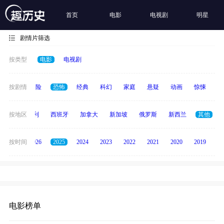
首页
电影
电视剧
明星
剧情片筛选
按类型
电影
电视剧
爱情
按剧情
冒险
恐怖
经典
科幻
家庭
悬疑
动画
惊悚
古
印度
按地区
意大利
西班牙
加拿大
新加坡
俄罗斯
新西兰
其他
全部
按时间
2026
2025
2024
2023
2022
2021
2020
2019
20
电影榜单