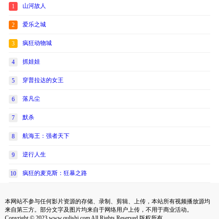
山河故人
1
爱乐之城
2
疯狂动物城
3
抓娃娃
4
穿普拉达的女王
5
落凡尘
6
默杀
7
航海王：强者天下
8
逆行人生
9
疯狂的麦克斯：狂暴之路
10
本网站不参与任何影片资源的存储、录制、剪辑、上传，本站所有视频播放源均
来自第三方。部分文字及图片均来自于网络用户上传，不用于商业活动。
Copyright © 2023 www.qulishi.com All Rights Reserved 版权所有