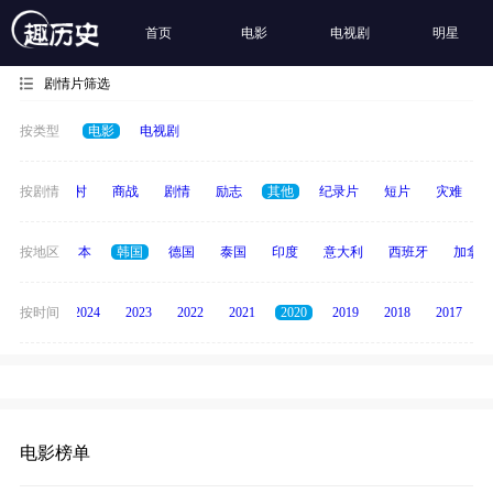
首页
电影
电视剧
明星
剧情片筛选
按类型
电影
电视剧
历史
按剧情
乡村
商战
剧情
励志
其他
纪录片
短片
灾难
英国
按地区
日本
韩国
德国
泰国
印度
意大利
西班牙
加拿大
按时间
2025
2024
2023
2022
2021
2020
2019
2018
2017
电影榜单