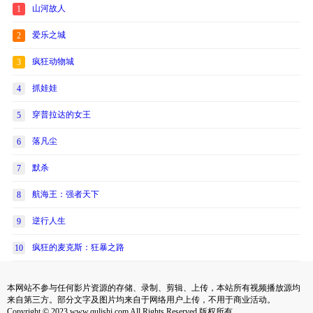
山河故人
1
爱乐之城
2
疯狂动物城
3
抓娃娃
4
穿普拉达的女王
5
落凡尘
6
默杀
7
航海王：强者天下
8
逆行人生
9
疯狂的麦克斯：狂暴之路
10
本网站不参与任何影片资源的存储、录制、剪辑、上传，本站所有视频播放源均
来自第三方。部分文字及图片均来自于网络用户上传，不用于商业活动。
Copyright © 2023 www.qulishi.com All Rights Reserved 版权所有