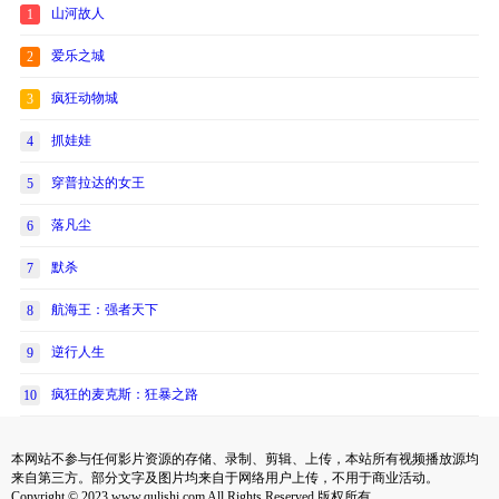
山河故人
1
爱乐之城
2
疯狂动物城
3
抓娃娃
4
穿普拉达的女王
5
落凡尘
6
默杀
7
航海王：强者天下
8
逆行人生
9
疯狂的麦克斯：狂暴之路
10
本网站不参与任何影片资源的存储、录制、剪辑、上传，本站所有视频播放源均
来自第三方。部分文字及图片均来自于网络用户上传，不用于商业活动。
Copyright © 2023 www.qulishi.com All Rights Reserved 版权所有