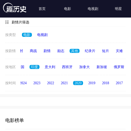
首页
电影
电视剧
明星
剧情片筛选
按类型
电影
电视剧
历史
按剧情
乡村
商战
剧情
励志
其他
纪录片
短片
灾难
德国
按地区
泰国
印度
意大利
西班牙
加拿大
新加坡
俄罗斯
按时间
2025
2024
2023
2022
2021
2020
2019
2018
2017
电影榜单