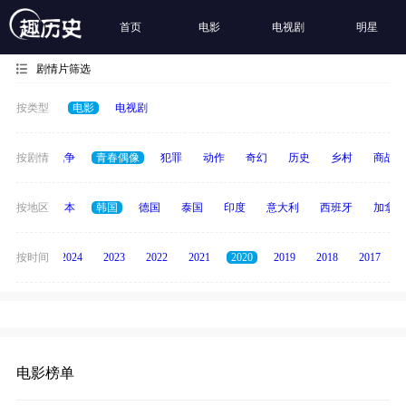
首页
电影
电视剧
明星
剧情片筛选
按类型
电影
电视剧
古装
按剧情
战争
青春偶像
犯罪
动作
奇幻
历史
乡村
商战
英国
按地区
日本
韩国
德国
泰国
印度
意大利
西班牙
加拿大
按时间
2025
2024
2023
2022
2021
2020
2019
2018
2017
电影榜单