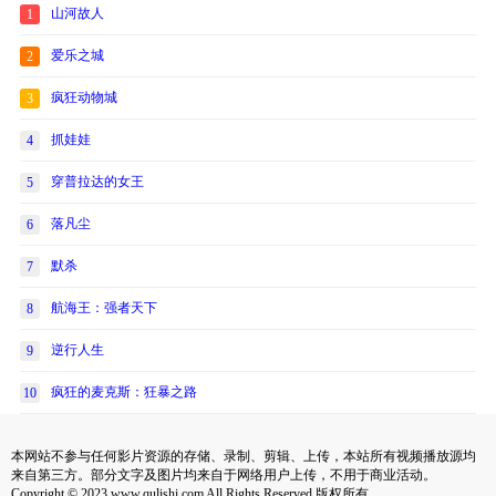
山河故人
1
爱乐之城
2
疯狂动物城
3
抓娃娃
4
穿普拉达的女王
5
落凡尘
6
默杀
7
航海王：强者天下
8
逆行人生
9
疯狂的麦克斯：狂暴之路
10
本网站不参与任何影片资源的存储、录制、剪辑、上传，本站所有视频播放源均
来自第三方。部分文字及图片均来自于网络用户上传，不用于商业活动。
Copyright © 2023 www.qulishi.com All Rights Reserved 版权所有