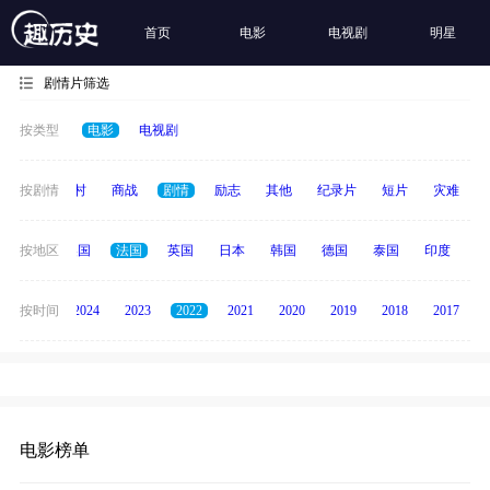
首页
电影
电视剧
明星
剧情片筛选
按类型
电影
电视剧
历史
按剧情
乡村
商战
剧情
励志
其他
纪录片
短片
灾难
中国
按地区
美国
法国
英国
日本
韩国
德国
泰国
印度
意
按时间
2025
2024
2023
2022
2021
2020
2019
2018
2017
电影榜单