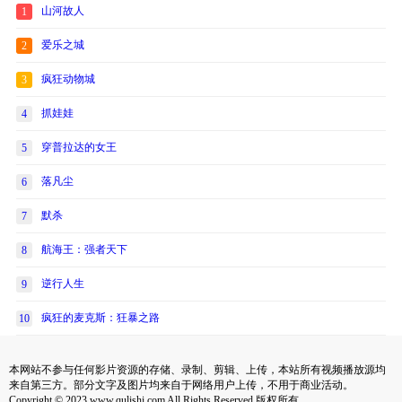
山河故人
1
爱乐之城
2
疯狂动物城
3
抓娃娃
4
穿普拉达的女王
5
落凡尘
6
默杀
7
航海王：强者天下
8
逆行人生
9
疯狂的麦克斯：狂暴之路
10
本网站不参与任何影片资源的存储、录制、剪辑、上传，本站所有视频播放源均
来自第三方。部分文字及图片均来自于网络用户上传，不用于商业活动。
Copyright © 2023 www.qulishi.com All Rights Reserved 版权所有