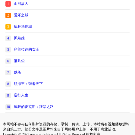
山河故人
1
爱乐之城
2
疯狂动物城
3
抓娃娃
4
穿普拉达的女王
5
落凡尘
6
默杀
7
航海王：强者天下
8
逆行人生
9
疯狂的麦克斯：狂暴之路
10
本网站不参与任何影片资源的存储、录制、剪辑、上传，本站所有视频播放源均
来自第三方。部分文字及图片均来自于网络用户上传，不用于商业活动。
Copyright © 2023 www.qulishi.com All Rights Reserved 版权所有