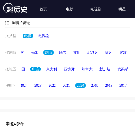
首页
电影
电视剧
明星
剧情片筛选
按类型
电影
电视剧
历史
按剧情
乡村
商战
剧情
励志
其他
纪录片
短片
灾难
德国
按地区
泰国
印度
意大利
西班牙
加拿大
新加坡
俄罗斯
按时间
2025
2024
2023
2022
2021
2020
2019
2018
2017
电影榜单