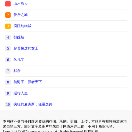
山河故人
1
爱乐之城
2
疯狂动物城
3
抓娃娃
4
穿普拉达的女王
5
落凡尘
6
默杀
7
航海王：强者天下
8
逆行人生
9
疯狂的麦克斯：狂暴之路
10
本网站不参与任何影片资源的存储、录制、剪辑、上传，本站所有视频播放源均
来自第三方。部分文字及图片均来自于网络用户上传，不用于商业活动。
Copyright © 2023 www.qulishi.com All Rights Reserved 版权所有