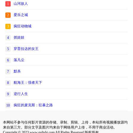
山河故人
1
爱乐之城
2
疯狂动物城
3
抓娃娃
4
穿普拉达的女王
5
落凡尘
6
默杀
7
航海王：强者天下
8
逆行人生
9
疯狂的麦克斯：狂暴之路
10
本网站不参与任何影片资源的存储、录制、剪辑、上传，本站所有视频播放源均
来自第三方。部分文字及图片均来自于网络用户上传，不用于商业活动。
Copyright © 2023 www.qulishi.com All Rights Reserved 版权所有