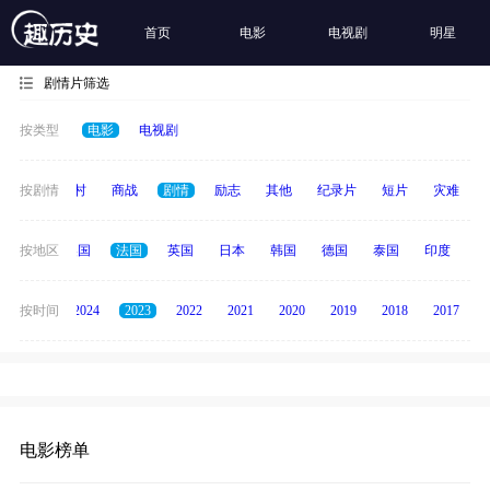
首页
电影
电视剧
明星
剧情片筛选
按类型
电影
电视剧
历史
按剧情
乡村
商战
剧情
励志
其他
纪录片
短片
灾难
中国
按地区
美国
法国
英国
日本
韩国
德国
泰国
印度
意
按时间
2025
2024
2023
2022
2021
2020
2019
2018
2017
电影榜单