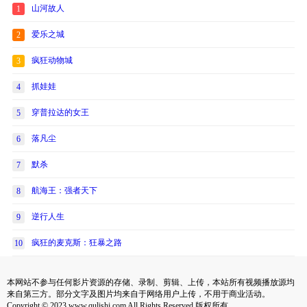
山河故人
1
爱乐之城
2
疯狂动物城
3
抓娃娃
4
穿普拉达的女王
5
落凡尘
6
默杀
7
航海王：强者天下
8
逆行人生
9
疯狂的麦克斯：狂暴之路
10
本网站不参与任何影片资源的存储、录制、剪辑、上传，本站所有视频播放源均
来自第三方。部分文字及图片均来自于网络用户上传，不用于商业活动。
Copyright © 2023 www.qulishi.com All Rights Reserved 版权所有