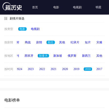
首页
电影
电视剧
明星
剧情片筛选
按类型
电影
电视剧
历史
按剧情
乡村
商战
剧情
励志
其他
纪录片
短片
灾难
印度
按地区
意大利
西班牙
加拿大
新加坡
俄罗斯
新西兰
其他
按时间
2025
2024
2023
2022
2021
2020
2019
2018
2017
电影榜单