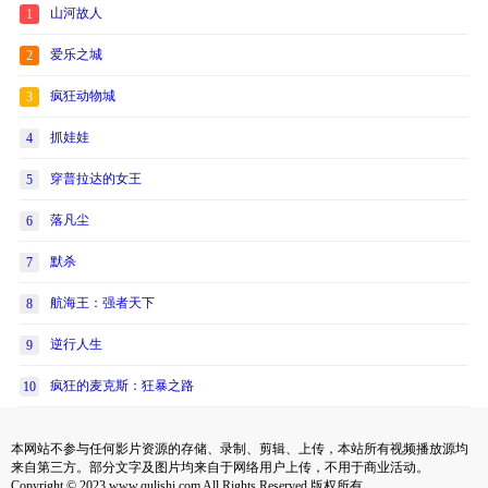
山河故人
1
爱乐之城
2
疯狂动物城
3
抓娃娃
4
穿普拉达的女王
5
落凡尘
6
默杀
7
航海王：强者天下
8
逆行人生
9
疯狂的麦克斯：狂暴之路
10
本网站不参与任何影片资源的存储、录制、剪辑、上传，本站所有视频播放源均
来自第三方。部分文字及图片均来自于网络用户上传，不用于商业活动。
Copyright © 2023 www.qulishi.com All Rights Reserved 版权所有