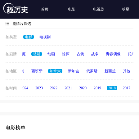
首页
电影
电视剧
明星
剧情片筛选
按类型
电影
电视剧
科幻
按剧情
家庭
悬疑
动画
惊悚
古装
战争
青春偶像
犯罪
印度
按地区
意大利
西班牙
加拿大
新加坡
俄罗斯
新西兰
其他
按时间
2025
2024
2023
2022
2021
2020
2019
2018
2017
电影榜单