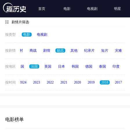
首页
电影
电视剧
明星
剧情片筛选
按类型
电影
电视剧
历史
按剧情
乡村
商战
剧情
励志
其他
纪录片
短片
灾难
中国
按地区
美国
法国
英国
日本
韩国
德国
泰国
印度
意
按时间
2025
2024
2023
2022
2021
2020
2019
2018
2017
电影榜单