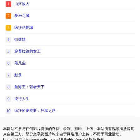
山河故人
1
爱乐之城
2
疯狂动物城
3
抓娃娃
4
穿普拉达的女王
5
落凡尘
6
默杀
7
航海王：强者天下
8
逆行人生
9
疯狂的麦克斯：狂暴之路
10
本网站不参与任何影片资源的存储、录制、剪辑、上传，本站所有视频播放源均
来自第三方。部分文字及图片均来自于网络用户上传，不用于商业活动。
Copyright © 2023 www.qulishi.com All Rights Reserved 版权所有