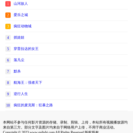
山河故人
1
爱乐之城
2
疯狂动物城
3
抓娃娃
4
穿普拉达的女王
5
落凡尘
6
默杀
7
航海王：强者天下
8
逆行人生
9
疯狂的麦克斯：狂暴之路
10
本网站不参与任何影片资源的存储、录制、剪辑、上传，本站所有视频播放源均
来自第三方。部分文字及图片均来自于网络用户上传，不用于商业活动。
Copyright © 2023 www.qulishi.com All Rights Reserved 版权所有