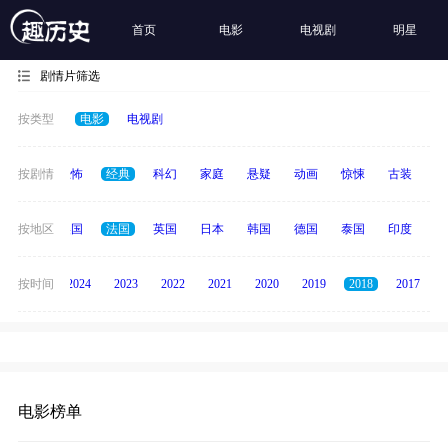
首页
电影
电视剧
明星
剧情片筛选
按类型
电影
电视剧
冒险
按剧情
恐怖
经典
科幻
家庭
悬疑
动画
惊悚
古装
战
中国
按地区
美国
法国
英国
日本
韩国
德国
泰国
印度
意
按时间
2025
2024
2023
2022
2021
2020
2019
2018
2017
电影榜单