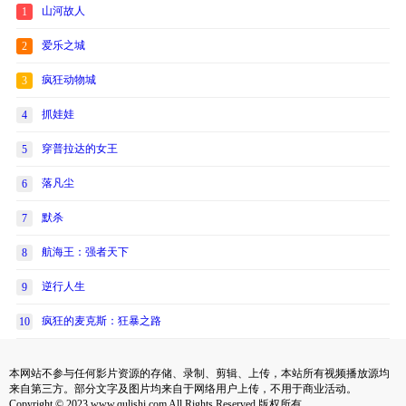
山河故人
1
爱乐之城
2
疯狂动物城
3
抓娃娃
4
穿普拉达的女王
5
落凡尘
6
默杀
7
航海王：强者天下
8
逆行人生
9
疯狂的麦克斯：狂暴之路
10
本网站不参与任何影片资源的存储、录制、剪辑、上传，本站所有视频播放源均
来自第三方。部分文字及图片均来自于网络用户上传，不用于商业活动。
Copyright © 2023 www.qulishi.com All Rights Reserved 版权所有