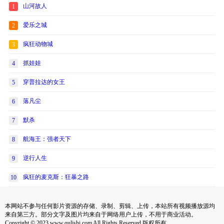
山河故人
1
爱乐之城
2
疯狂动物城
3
抓娃娃
4
穿普拉达的女王
5
落凡尘
6
默杀
7
航海王：强者天下
8
逆行人生
9
疯狂的麦克斯：狂暴之路
10
本网站不参与任何影片资源的存储、录制、剪辑、上传，本站所有视频播放源均
来自第三方。部分文字及图片均来自于网络用户上传，不用于商业活动。
Copyright © 2023 www.qulishi.com All Rights Reserved 版权所有