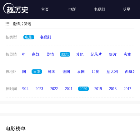
首页
电影
电视剧
明星
剧情片筛选
按类型
电影
电视剧
历史
按剧情
乡村
商战
剧情
励志
其他
纪录片
短片
灾难
法国
按地区
英国
日本
韩国
德国
泰国
印度
意大利
西班牙
按时间
2025
2024
2023
2022
2021
2020
2019
2018
2017
电影榜单