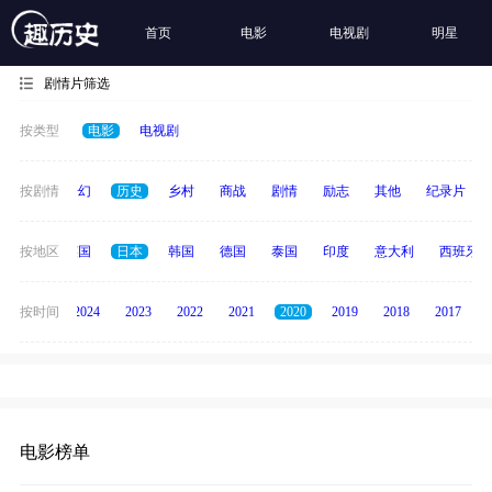
首页
电影
电视剧
明星
剧情片筛选
按类型
电影
电视剧
动作
按剧情
奇幻
历史
乡村
商战
剧情
励志
其他
纪录片
法国
按地区
英国
日本
韩国
德国
泰国
印度
意大利
西班牙
按时间
2025
2024
2023
2022
2021
2020
2019
2018
2017
电影榜单