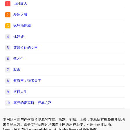
山河故人
1
爱乐之城
2
疯狂动物城
3
抓娃娃
4
穿普拉达的女王
5
落凡尘
6
默杀
7
航海王：强者天下
8
逆行人生
9
疯狂的麦克斯：狂暴之路
10
本网站不参与任何影片资源的存储、录制、剪辑、上传，本站所有视频播放源均
来自第三方。部分文字及图片均来自于网络用户上传，不用于商业活动。
Copyright © 2023 www.qulishi.com All Rights Reserved 版权所有