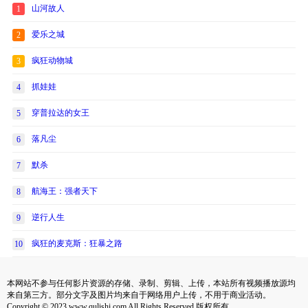
山河故人
1
爱乐之城
2
疯狂动物城
3
抓娃娃
4
穿普拉达的女王
5
落凡尘
6
默杀
7
航海王：强者天下
8
逆行人生
9
疯狂的麦克斯：狂暴之路
10
本网站不参与任何影片资源的存储、录制、剪辑、上传，本站所有视频播放源均
来自第三方。部分文字及图片均来自于网络用户上传，不用于商业活动。
Copyright © 2023 www.qulishi.com All Rights Reserved 版权所有