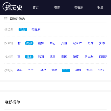
首页
电影
电视剧
明星
剧情片筛选
按类型
电影
电视剧
历史
按剧情
乡村
商战
剧情
励志
其他
纪录片
短片
灾难
法国
按地区
英国
日本
韩国
德国
泰国
印度
意大利
西班牙
按时间
2025
2024
2023
2022
2021
2020
2019
2018
2017
电影榜单