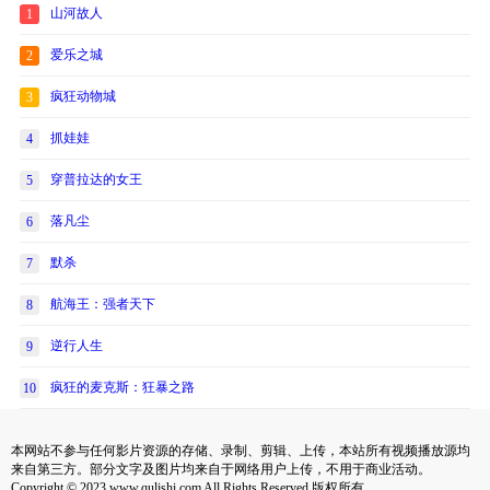
山河故人
1
爱乐之城
2
疯狂动物城
3
抓娃娃
4
穿普拉达的女王
5
落凡尘
6
默杀
7
航海王：强者天下
8
逆行人生
9
疯狂的麦克斯：狂暴之路
10
本网站不参与任何影片资源的存储、录制、剪辑、上传，本站所有视频播放源均
来自第三方。部分文字及图片均来自于网络用户上传，不用于商业活动。
Copyright © 2023 www.qulishi.com All Rights Reserved 版权所有