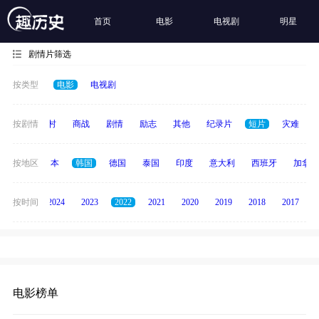
首页
电影
电视剧
明星
剧情片筛选
按类型
电影
电视剧
历史
按剧情
乡村
商战
剧情
励志
其他
纪录片
短片
灾难
英国
按地区
日本
韩国
德国
泰国
印度
意大利
西班牙
加拿大
按时间
2025
2024
2023
2022
2021
2020
2019
2018
2017
电影榜单