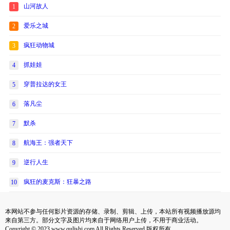
山河故人
1
爱乐之城
2
疯狂动物城
3
抓娃娃
4
穿普拉达的女王
5
落凡尘
6
默杀
7
航海王：强者天下
8
逆行人生
9
疯狂的麦克斯：狂暴之路
10
本网站不参与任何影片资源的存储、录制、剪辑、上传，本站所有视频播放源均
来自第三方。部分文字及图片均来自于网络用户上传，不用于商业活动。
Copyright © 2023 www.qulishi.com All Rights Reserved 版权所有