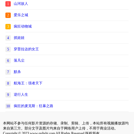
山河故人
1
爱乐之城
2
疯狂动物城
3
抓娃娃
4
穿普拉达的女王
5
落凡尘
6
默杀
7
航海王：强者天下
8
逆行人生
9
疯狂的麦克斯：狂暴之路
10
本网站不参与任何影片资源的存储、录制、剪辑、上传，本站所有视频播放源均
来自第三方。部分文字及图片均来自于网络用户上传，不用于商业活动。
Copyright © 2023 www.qulishi.com All Rights Reserved 版权所有