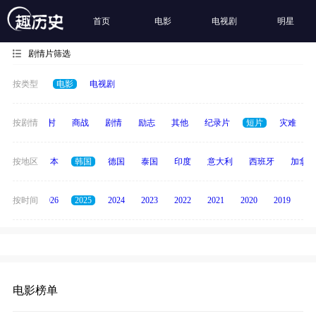
首页
电影
电视剧
明星
剧情片筛选
按类型
电影
电视剧
历史
按剧情
乡村
商战
剧情
励志
其他
纪录片
短片
灾难
英国
按地区
日本
韩国
德国
泰国
印度
意大利
西班牙
加拿大
全部
按时间
2026
2025
2024
2023
2022
2021
2020
2019
20
电影榜单