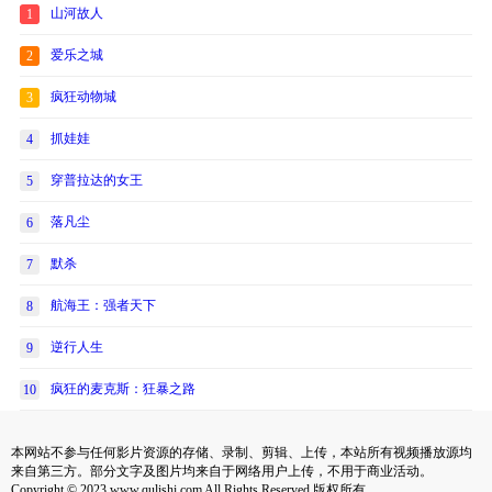
山河故人
1
爱乐之城
2
疯狂动物城
3
抓娃娃
4
穿普拉达的女王
5
落凡尘
6
默杀
7
航海王：强者天下
8
逆行人生
9
疯狂的麦克斯：狂暴之路
10
本网站不参与任何影片资源的存储、录制、剪辑、上传，本站所有视频播放源均
来自第三方。部分文字及图片均来自于网络用户上传，不用于商业活动。
Copyright © 2023 www.qulishi.com All Rights Reserved 版权所有