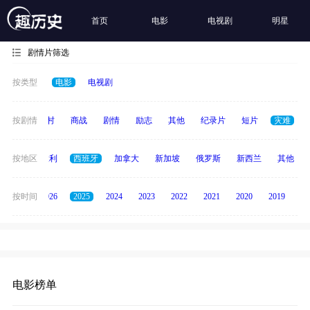
首页
电影
电视剧
明星
剧情片筛选
按类型
电影
电视剧
历史
按剧情
乡村
商战
剧情
励志
其他
纪录片
短片
灾难
印度
按地区
意大利
西班牙
加拿大
新加坡
俄罗斯
新西兰
其他
全部
按时间
2026
2025
2024
2023
2022
2021
2020
2019
20
电影榜单