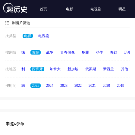
首页
电影
电视剧
明星
剧情片筛选
按类型
电影
电视剧
动画
按剧情
惊悚
古装
战争
青春偶像
犯罪
动作
奇幻
历史
印度
按地区
意大利
西班牙
加拿大
新加坡
俄罗斯
新西兰
其他
全部
按时间
2026
2025
2024
2023
2022
2021
2020
2019
20
电影榜单