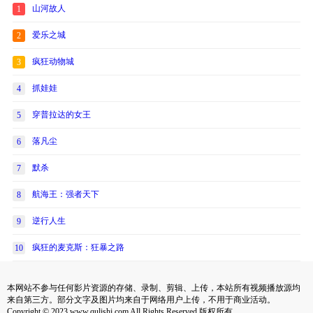
山河故人
1
爱乐之城
2
疯狂动物城
3
抓娃娃
4
穿普拉达的女王
5
落凡尘
6
默杀
7
航海王：强者天下
8
逆行人生
9
疯狂的麦克斯：狂暴之路
10
本网站不参与任何影片资源的存储、录制、剪辑、上传，本站所有视频播放源均
来自第三方。部分文字及图片均来自于网络用户上传，不用于商业活动。
Copyright © 2023 www.qulishi.com All Rights Reserved 版权所有