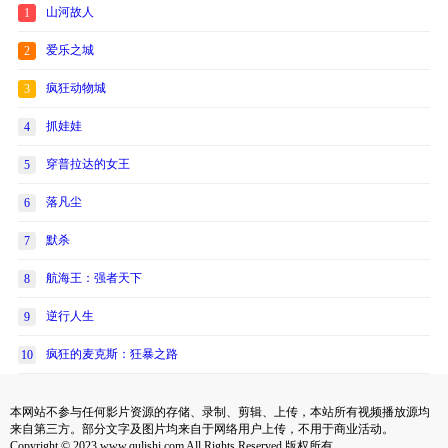
山河故人
1
爱乐之城
2
疯狂动物城
3
抓娃娃
4
穿普拉达的女王
5
落凡尘
6
默杀
7
航海王：强者天下
8
逆行人生
9
疯狂的麦克斯：狂暴之路
10
本网站不参与任何影片资源的存储、录制、剪辑、上传，本站所有视频播放源均
来自第三方。部分文字及图片均来自于网络用户上传，不用于商业活动。
Copyright © 2023 www.qulishi.com All Rights Reserved 版权所有