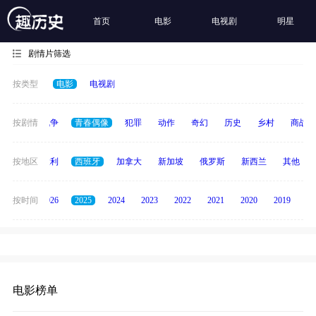
首页
电影
电视剧
明星
剧情片筛选
按类型
电影
电视剧
古装
按剧情
战争
青春偶像
犯罪
动作
奇幻
历史
乡村
商战
印度
按地区
意大利
西班牙
加拿大
新加坡
俄罗斯
新西兰
其他
全部
按时间
2026
2025
2024
2023
2022
2021
2020
2019
20
电影榜单