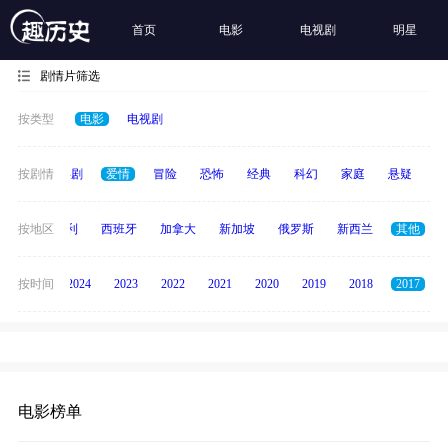
首页
电影
电视剧
明星
剧情片筛选
按类型
电影
电视剧
全部
按剧情
喜剧
爱情
冒险
恐怖
经典
科幻
家庭
悬疑
动
印度
按地区
意大利
西班牙
加拿大
新加坡
俄罗斯
新西兰
其他
按时间
2025
2024
2023
2022
2021
2020
2019
2018
2017
电影榜单