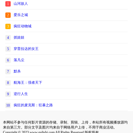
山河故人
1
爱乐之城
2
疯狂动物城
3
抓娃娃
4
穿普拉达的女王
5
落凡尘
6
默杀
7
航海王：强者天下
8
逆行人生
9
疯狂的麦克斯：狂暴之路
10
本网站不参与任何影片资源的存储、录制、剪辑、上传，本站所有视频播放源均
来自第三方。部分文字及图片均来自于网络用户上传，不用于商业活动。
Copyright © 2023 www.qulishi.com All Rights Reserved 版权所有