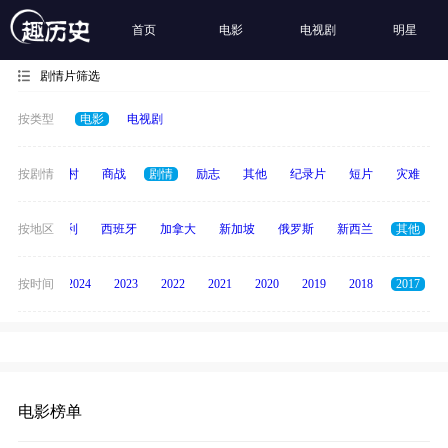
首页
电影
电视剧
明星
剧情片筛选
按类型
电影
电视剧
历史
按剧情
乡村
商战
剧情
励志
其他
纪录片
短片
灾难
印度
按地区
意大利
西班牙
加拿大
新加坡
俄罗斯
新西兰
其他
按时间
2025
2024
2023
2022
2021
2020
2019
2018
2017
电影榜单