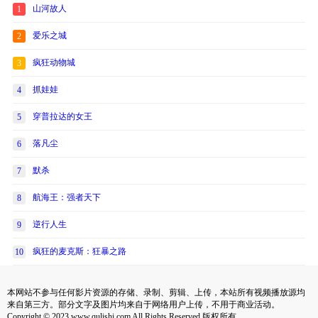
山河故人
1
爱乐之城
2
疯狂动物城
3
抓娃娃
4
穿普拉达的女王
5
落凡尘
6
默杀
7
航海王：强者天下
8
逆行人生
9
疯狂的麦克斯：狂暴之路
10
本网站不参与任何影片资源的存储、录制、剪辑、上传，本站所有视频播放源均
来自第三方。部分文字及图片均来自于网络用户上传，不用于商业活动。
Copyright © 2023 www.qulishi.com All Rights Reserved 版权所有