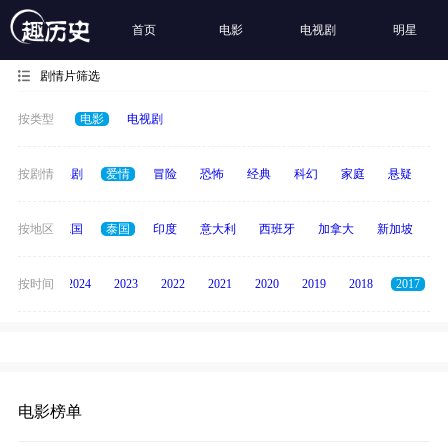
首页
电影
电视剧
明星
剧情片筛选
按类型
电影
电视剧
全部
按剧情
喜剧
爱情
冒险
恐怖
经典
科幻
家庭
悬疑
动
韩国
按地区
德国
泰国
印度
意大利
西班牙
加拿大
新加坡
俄
按时间
2025
2024
2023
2022
2021
2020
2019
2018
2017
电影榜单