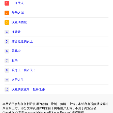
山河故人
1
爱乐之城
2
疯狂动物城
3
抓娃娃
4
穿普拉达的女王
5
落凡尘
6
默杀
7
航海王：强者天下
8
逆行人生
9
疯狂的麦克斯：狂暴之路
10
本网站不参与任何影片资源的存储、录制、剪辑、上传，本站所有视频播放源均
来自第三方。部分文字及图片均来自于网络用户上传，不用于商业活动。
Copyright © 2023 www.qulishi.com All Rights Reserved 版权所有