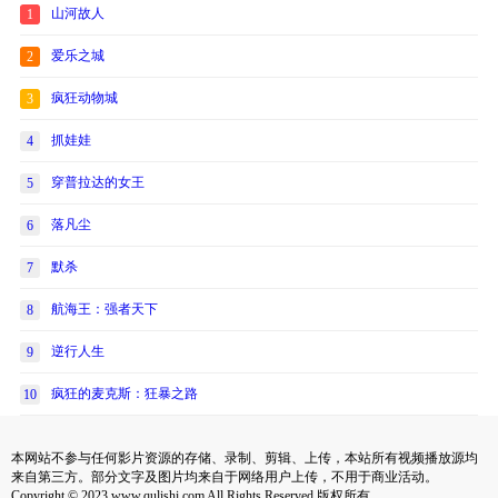
山河故人
1
爱乐之城
2
疯狂动物城
3
抓娃娃
4
穿普拉达的女王
5
落凡尘
6
默杀
7
航海王：强者天下
8
逆行人生
9
疯狂的麦克斯：狂暴之路
10
本网站不参与任何影片资源的存储、录制、剪辑、上传，本站所有视频播放源均
来自第三方。部分文字及图片均来自于网络用户上传，不用于商业活动。
Copyright © 2023 www.qulishi.com All Rights Reserved 版权所有