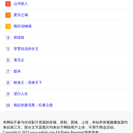
山河故人
1
爱乐之城
2
疯狂动物城
3
抓娃娃
4
穿普拉达的女王
5
落凡尘
6
默杀
7
航海王：强者天下
8
逆行人生
9
疯狂的麦克斯：狂暴之路
10
本网站不参与任何影片资源的存储、录制、剪辑、上传，本站所有视频播放源均
来自第三方。部分文字及图片均来自于网络用户上传，不用于商业活动。
Copyright © 2023 www.qulishi.com All Rights Reserved 版权所有