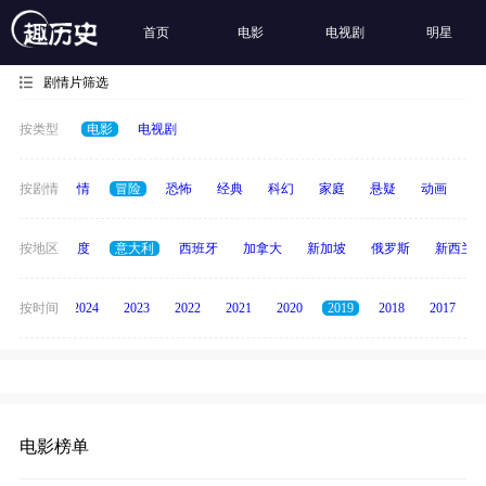
首页
电影
电视剧
明星
剧情片筛选
按类型
电影
电视剧
喜剧
按剧情
爱情
冒险
恐怖
经典
科幻
家庭
悬疑
动画
惊
泰国
按地区
印度
意大利
西班牙
加拿大
新加坡
俄罗斯
新西兰
按时间
2025
2024
2023
2022
2021
2020
2019
2018
2017
电影榜单