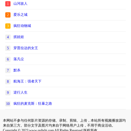
山河故人
1
爱乐之城
2
疯狂动物城
3
抓娃娃
4
穿普拉达的女王
5
落凡尘
6
默杀
7
航海王：强者天下
8
逆行人生
9
疯狂的麦克斯：狂暴之路
10
本网站不参与任何影片资源的存储、录制、剪辑、上传，本站所有视频播放源均
来自第三方。部分文字及图片均来自于网络用户上传，不用于商业活动。
Copyright © 2023 www.qulishi.com All Rights Reserved 版权所有