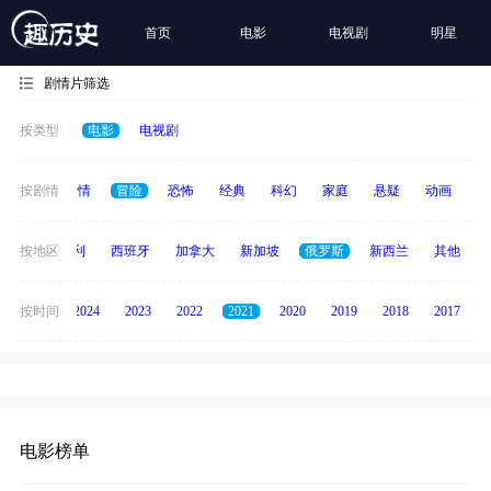
首页
电影
电视剧
明星
剧情片筛选
按类型
电影
电视剧
喜剧
按剧情
爱情
冒险
恐怖
经典
科幻
家庭
悬疑
动画
惊
印度
按地区
意大利
西班牙
加拿大
新加坡
俄罗斯
新西兰
其他
按时间
2025
2024
2023
2022
2021
2020
2019
2018
2017
电影榜单