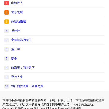
山河故人
1
爱乐之城
2
疯狂动物城
3
抓娃娃
4
穿普拉达的女王
5
落凡尘
6
默杀
7
航海王：强者天下
8
逆行人生
9
疯狂的麦克斯：狂暴之路
10
本网站不参与任何影片资源的存储、录制、剪辑、上传，本站所有视频播放源均
来自第三方。部分文字及图片均来自于网络用户上传，不用于商业活动。
Copyright © 2023 www.qulishi.com All Rights Reserved 版权所有