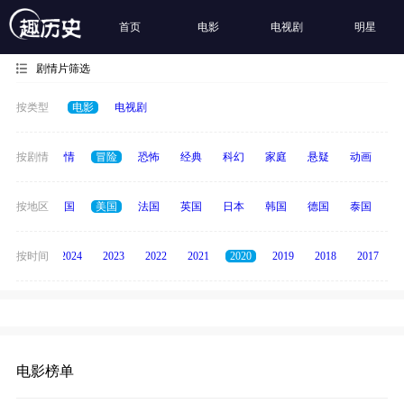
首页
电影
电视剧
明星
剧情片筛选
按类型
电影
电视剧
喜剧
按剧情
爱情
冒险
恐怖
经典
科幻
家庭
悬疑
动画
惊
全部
按地区
中国
美国
法国
英国
日本
韩国
德国
泰国
印
按时间
2025
2024
2023
2022
2021
2020
2019
2018
2017
电影榜单