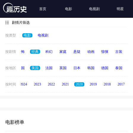
首页
电影
电视剧
明星
剧情片筛选
按类型
电影
电视剧
冒险
按剧情
恐怖
经典
科幻
家庭
悬疑
动画
惊悚
古装
战
全部
按地区
中国
美国
法国
英国
日本
韩国
德国
泰国
印
按时间
2025
2024
2023
2022
2021
2020
2019
2018
2017
电影榜单