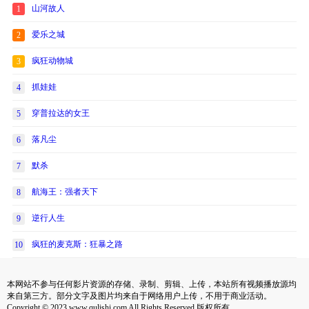
山河故人
1
爱乐之城
2
疯狂动物城
3
抓娃娃
4
穿普拉达的女王
5
落凡尘
6
默杀
7
航海王：强者天下
8
逆行人生
9
疯狂的麦克斯：狂暴之路
10
本网站不参与任何影片资源的存储、录制、剪辑、上传，本站所有视频播放源均
来自第三方。部分文字及图片均来自于网络用户上传，不用于商业活动。
Copyright © 2023 www.qulishi.com All Rights Reserved 版权所有