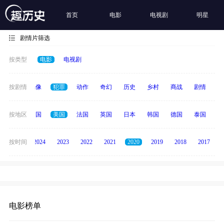
首页
电影
电视剧
明星
剧情片筛选
按类型
电影
电视剧
争
按剧情
青春偶像
犯罪
动作
奇幻
历史
乡村
商战
剧情
励
全部
按地区
中国
美国
法国
英国
日本
韩国
德国
泰国
印
按时间
2025
2024
2023
2022
2021
2020
2019
2018
2017
电影榜单