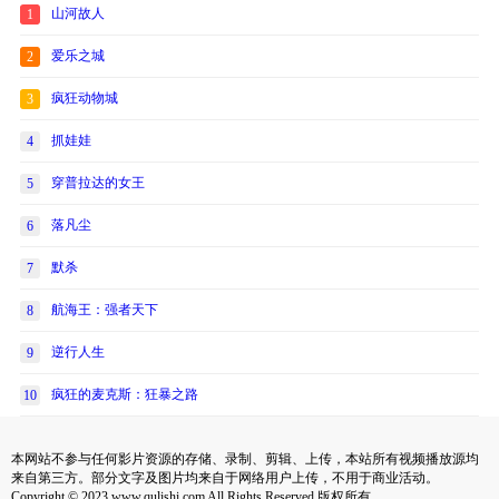
山河故人
1
爱乐之城
2
疯狂动物城
3
抓娃娃
4
穿普拉达的女王
5
落凡尘
6
默杀
7
航海王：强者天下
8
逆行人生
9
疯狂的麦克斯：狂暴之路
10
本网站不参与任何影片资源的存储、录制、剪辑、上传，本站所有视频播放源均
来自第三方。部分文字及图片均来自于网络用户上传，不用于商业活动。
Copyright © 2023 www.qulishi.com All Rights Reserved 版权所有