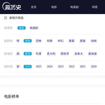
首页
电影
电视剧
明星
剧情片筛选
按类型
电影
电视剧
喜剧
按剧情
爱情
冒险
恐怖
经典
科幻
家庭
悬疑
动画
惊
韩国
按地区
德国
泰国
印度
意大利
西班牙
加拿大
新加坡
俄
按时间
全部
2026
2025
2024
2023
2022
2021
2020
20
电影榜单