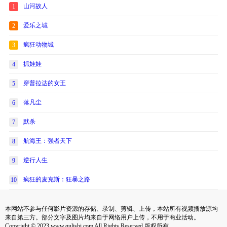
山河故人
1
爱乐之城
2
疯狂动物城
3
抓娃娃
4
穿普拉达的女王
5
落凡尘
6
默杀
7
航海王：强者天下
8
逆行人生
9
疯狂的麦克斯：狂暴之路
10
本网站不参与任何影片资源的存储、录制、剪辑、上传，本站所有视频播放源均
来自第三方。部分文字及图片均来自于网络用户上传，不用于商业活动。
Copyright © 2023 www.qulishi.com All Rights Reserved 版权所有