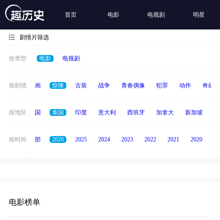
首页
电影
电视剧
明星
剧情片筛选
按类型
电影
电视剧
悬疑
按剧情
动画
惊悚
古装
战争
青春偶像
犯罪
动作
奇幻
韩国
按地区
德国
泰国
印度
意大利
西班牙
加拿大
新加坡
俄
按时间
全部
2026
2025
2024
2023
2022
2021
2020
20
电影榜单