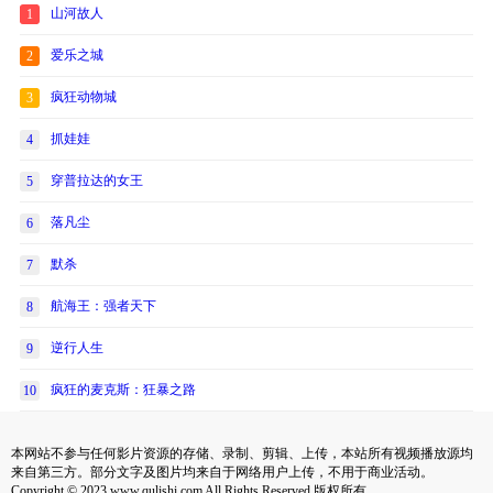
山河故人
1
爱乐之城
2
疯狂动物城
3
抓娃娃
4
穿普拉达的女王
5
落凡尘
6
默杀
7
航海王：强者天下
8
逆行人生
9
疯狂的麦克斯：狂暴之路
10
本网站不参与任何影片资源的存储、录制、剪辑、上传，本站所有视频播放源均
来自第三方。部分文字及图片均来自于网络用户上传，不用于商业活动。
Copyright © 2023 www.qulishi.com All Rights Reserved 版权所有