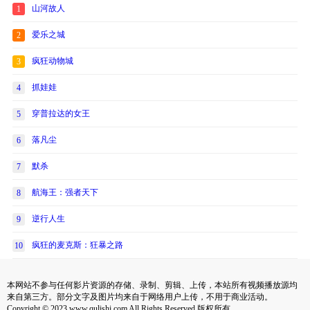
山河故人
1
爱乐之城
2
疯狂动物城
3
抓娃娃
4
穿普拉达的女王
5
落凡尘
6
默杀
7
航海王：强者天下
8
逆行人生
9
疯狂的麦克斯：狂暴之路
10
本网站不参与任何影片资源的存储、录制、剪辑、上传，本站所有视频播放源均
来自第三方。部分文字及图片均来自于网络用户上传，不用于商业活动。
Copyright © 2023 www.qulishi.com All Rights Reserved 版权所有