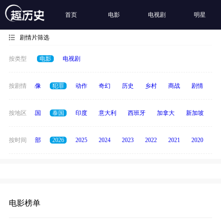
首页
电影
电视剧
明星
剧情片筛选
按类型
电影
电视剧
争
按剧情
青春偶像
犯罪
动作
奇幻
历史
乡村
商战
剧情
励
韩国
按地区
德国
泰国
印度
意大利
西班牙
加拿大
新加坡
俄
按时间
全部
2026
2025
2024
2023
2022
2021
2020
20
电影榜单